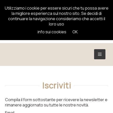
Utilizziamo i cookie per essere sicuri che tu possa avere
la migliore esperienza sul nostro sito. Se decidi di
continuare la navigazione consideriamo che accetti il
loro uso
info sui cookies
OK
TOGGL
NAVIG
Iscriviti
Compila il form sottostante per ricevere la newsletter e
rimanere aggiornato su tutte le nostre novità.
Email